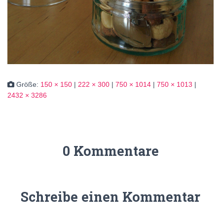
Größe:
150 × 150
|
222 × 300
|
750 × 1014
|
750 × 1013
|
2432 × 3286
0 Kommentare
Schreibe einen Kommentar