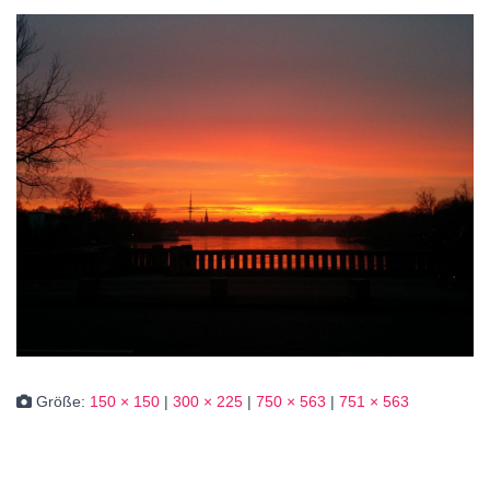
Größe:
150 × 150
|
300 × 225
|
750 × 563
|
751 × 563