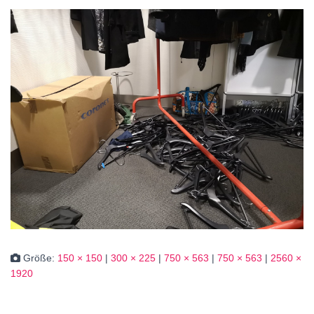
Größe:
150 × 150
|
300 × 225
|
750 × 563
|
750 × 563
|
2560 ×
1920