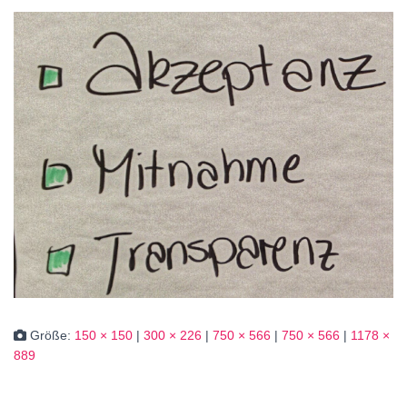
Größe:
150 × 150
|
300 × 226
|
750 × 566
|
750 × 566
|
1178 ×
889